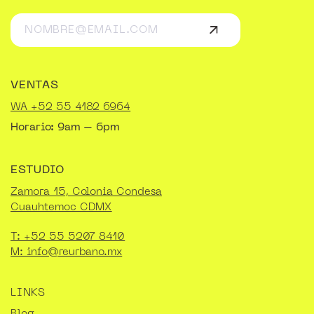
VENTAS
WA +52 55 4182 6964
Horario: 9am – 6pm
ESTUDIO
Zamora 15, Colonia Condesa
Cuauhtemoc CDMX
T: +52 55 5207 8410
M: info@reurbano.mx
LINKS